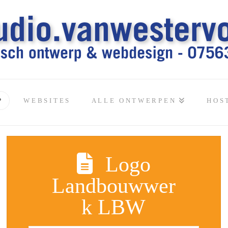
P
WEBSITES
ALLE ONTWERPEN
HOS
Logo
Landbouwwer
k LBW