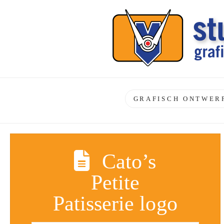
GRAFISCH ONTWER
Cato’s
Petite
Patisserie logo