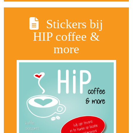
Stickers bij
HIP coffee &
more