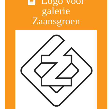
Logo voor
galerie
Zaansgroen