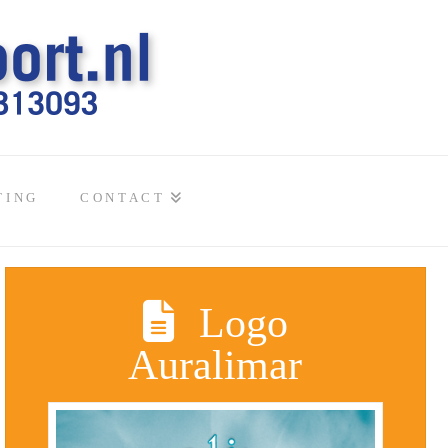
TING
CONTACT
Logo
Auralimar