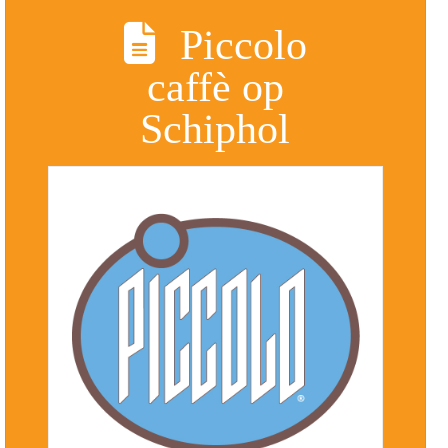
Piccolo
caffè op
Schiphol