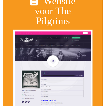
Website
voor The
Pilgrims