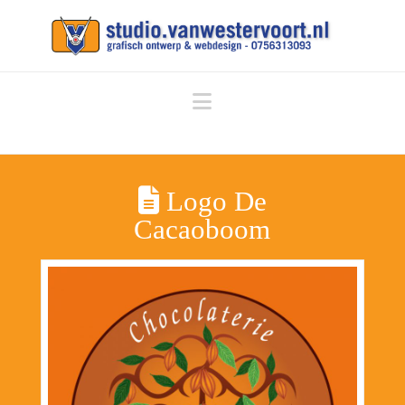
Navigation
Logo De
Cacaoboom