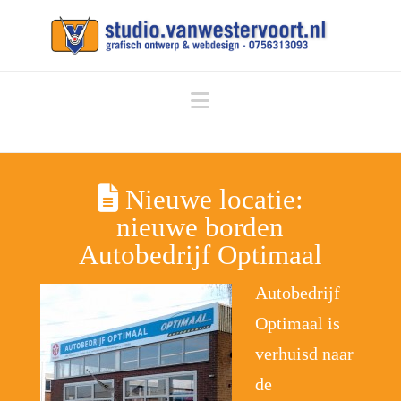
Navigation
Nieuwe locatie:
nieuwe borden
Autobedrijf Optimaal
Autobedrijf
Optimaal is
verhuisd naar
de