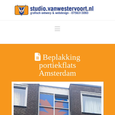
Navigation
Beplakking
portiekflats
Amsterdam